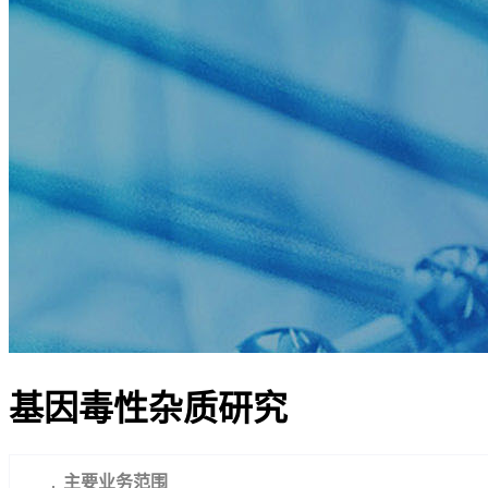
基因毒性杂质研究
主要业务范围