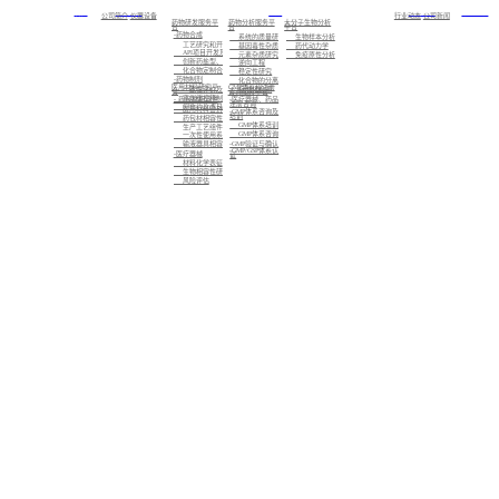
首页
关于我们
服务
新闻中心
加入我们
公司简介
仪器设备
行业动态
公司新闻
药物研发服务平
药物分析服务平
大分子生物分析
台
台
平台
-药物合成
系统的质量研究
生物样本分析
工艺研究和开发
基因毒性杂质研究
药代动力学
API项目开发及注册备案
元素杂质研究
免疫原性分析
创新药盐型、晶型筛选及CMC业务
逆向工程
化合物定制合成
稳定性研究
-药物制剂
化合物的分离制备，已知化合物的结构确证，未知化合物的结构解析与鉴定
医用材料研究平
GMP体系和注册
标准化检测
一致性评价及仿制药的制剂开发
台
咨询服务平台
高端缓控释制剂开发
- 药包材相容性
-医疗器械、药品
注册咨询
创新药及改良型新药的制剂开发
医用材料密封性研究
-GMP体系咨询及
培训
药包材相容性研究
GMP体系培训
生产工艺组件相容性研究
GMP体系咨询
一次性使用系统相容性研究
-GMP验证与确认
输液器具相容性研究
-GMP/GSP体系认
-医疗器械
证
材料化学表征
生物相容性研究
风险评估