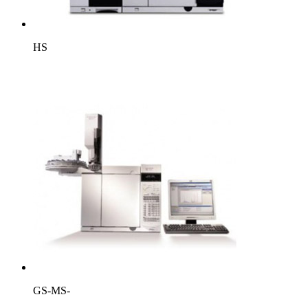
HS
GS-MS-