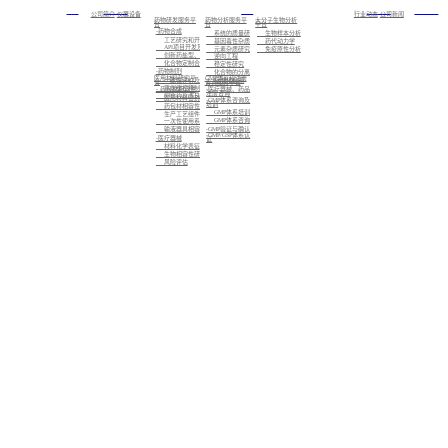
首页
关于我们
服务
新闻中心
加入我们
公司简介
仪器设备
行业动态
公司新闻
药物研发服务平
药物分析服务平
大分子生物分析
台
台
平台
-药物合成
系统的质量研究
生物样本分析
工艺研究和开发
基因毒性杂质研究
药代动力学
API项目开发及注册备案
元素杂质研究
免疫原性分析
创新药盐型、晶型筛选及CMC业务
逆向工程
化合物定制合成
稳定性研究
-药物制剂
化合物的分离制备，已知化合物的结构确证，未知化合物的结构解析与鉴定
医用材料研究平
GMP体系和注册
标准化检测
一致性评价及仿制药的制剂开发
台
咨询服务平台
高端缓控释制剂开发
- 药包材相容性
-医疗器械、药品
注册咨询
创新药及改良型新药的制剂开发
医用材料密封性研究
-GMP体系咨询及
培训
药包材相容性研究
GMP体系培训
生产工艺组件相容性研究
GMP体系咨询
一次性使用系统相容性研究
-GMP验证与确认
输液器具相容性研究
-GMP/GSP体系认
-医疗器械
证
材料化学表征
生物相容性研究
风险评估