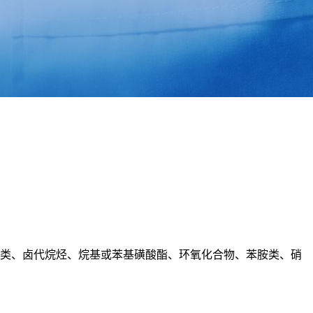
肼类、卤代烷烃、烷基或苯基磺酸酯、环氧化合物、苯胺类、硝