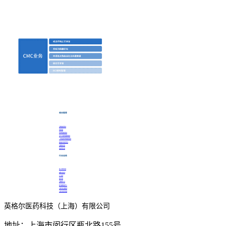
相关推荐
生物相容性研究
风险评估
药包材相容性研究
生产工艺组件相容性研究
一次性使用系统相容性研究
输液器具相容性研究
生物样本分析
免疫原性分析
行业动态
第三方软件测评
智能家居检测
MTC证书
成分分析
生物制药公司
医疗器械是指什么
元素分析含量检测
元素分析检测流程
英格尔医药科技（上海）有限公司
地址：上海市闵行区瓶北路155号