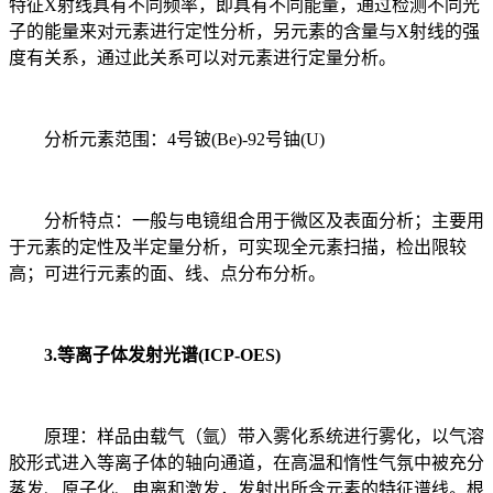
特征X射线具有不同频率，即具有不同能量，通过检测不同光
子的能量来对元素进行定性分析，另元素的含量与X射线的强
度有关系，通过此关系可以对元素进行定量分析。
分析元素范围：4号铍(Be)-92号铀(U)
分析特点：一般与电镜组合用于微区及表面分析；主要用
于元素的定性及半定量分析，可实现全元素扫描，检出限较
高；可进行元素的面、线、点分布分析。
3.等离子体发射光谱(ICP-OES)
原理：样品由载气（氩）带入雾化系统进行雾化，以气溶
胶形式进入等离子体的轴向通道，在高温和惰性气氛中被充分
蒸发、原子化、电离和激发，发射出所含元素的特征谱线。根