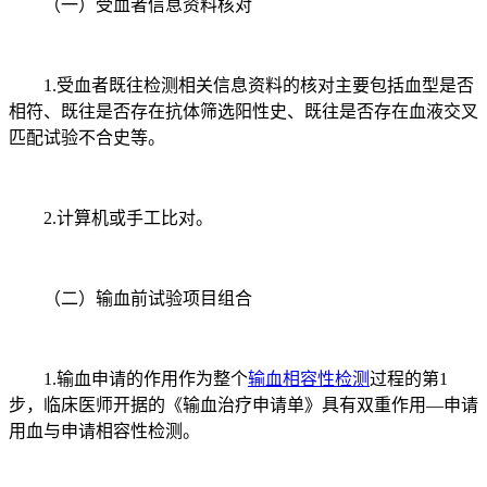
（一）受血者信息资料核对
1.受血者既往检测相关信息资料的核对主要包括血型是否
相符、既往是否存在抗体筛选阳性史、既往是否存在血液交叉
匹配试验不合史等。
2.计算机或手工比对。
（二）输血前试验项目组合
1.输血申请的作用作为整个
输血相容性检测
过程的第1
步，临床医师开据的《输血治疗申请单》具有双重作用—申请
用血与申请相容性检测。