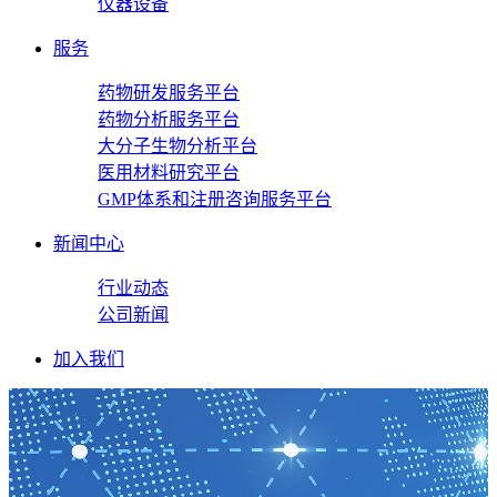
仪器设备
服务
药物研发服务平台
药物分析服务平台
大分子生物分析平台
医用材料研究平台
GMP体系和注册咨询服务平台
新闻中心
行业动态
公司新闻
加入我们