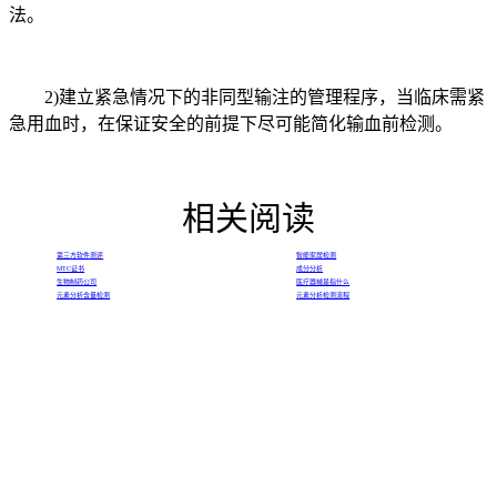
法。
2)建立紧急情况下的非同型输注的管理程序，当临床需紧
急用血时，在保证安全的前提下尽可能简化输血前检测。
相关阅读
第三方软件测评
智能家居检测
MTC证书
成分分析
生物制药公司
医疗器械是指什么
元素分析含量检测
元素分析检测流程