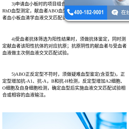
3)申请血小板时的项目组合，包括受血者ABO正反定型与
RhD血型测定，献血者ABO血型反定型测定，受血者与献血
者血小板血清学血液交叉匹配试验。
4)受血者抗体筛选为阳性结果时，须做抗体鉴定，同时测
定献血者该阳性抗体的对应抗原；抗原阴性的献血者与受血者
血液做主次侧血液交叉匹配试验。
5)ABO正反定型不符时，须做疑难血型鉴定(含亚型)，正
定型增加抗-A1、抗-A，B和抗-H检测，反定型增加A2细胞、
O细胞及自身细胞检测，确定血型后实施血液交叉匹配试验相
合或相容的血液输注。