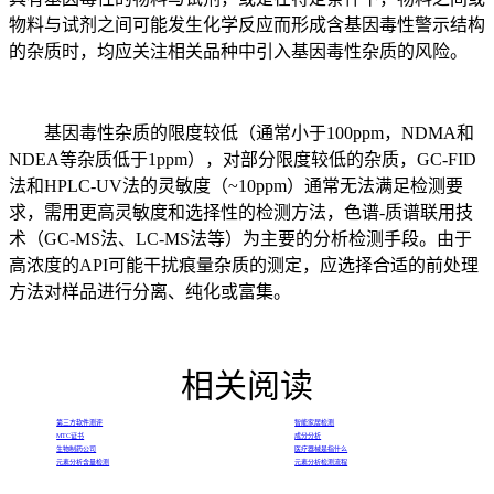
物料与试剂之间可能发生化学反应而形成含基因毒性警示结构
的杂质时，均应关注相关品种中引入基因毒性杂质的风险。
基因毒性杂质的限度较低（通常小于100ppm，NDMA和
NDEA等杂质低于1ppm），对部分限度较低的杂质，GC-FID
法和HPLC-UV法的灵敏度（~10ppm）通常无法满足检测要
求，需用更高灵敏度和选择性的检测方法，色谱-质谱联用技
术（GC-MS法、LC-MS法等）为主要的分析检测手段。由于
高浓度的API可能干扰痕量杂质的测定，应选择合适的前处理
方法对样品进行分离、纯化或富集。
相关阅读
第三方软件测评
智能家居检测
MTC证书
成分分析
生物制药公司
医疗器械是指什么
元素分析含量检测
元素分析检测流程