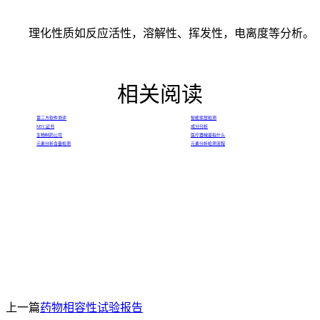
理化性质如反应活性，溶解性、挥发性，电离度等分析。
相关阅读
第三方软件测评
智能家居检测
MTC证书
成分分析
生物制药公司
医疗器械是指什么
元素分析含量检测
元素分析检测流程
上一篇
药物相容性试验报告