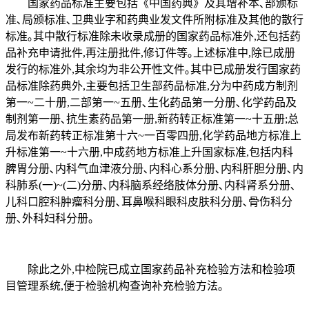
国家药品标准主要包括《中国药典》及其增补本､部颁标
准､局颁标准､卫典业字和药典业发文件所附标准及其他的散行
标准｡其中散行标准除未收录成册的国家药品标准外,还包括药
品补充申请批件,再注册批件,修订件等｡上述标准中,除已成册
发行的标准外,其余均为非公开性文件｡其中已成册发行国家药
品标准除药典外,主要包括卫生部药品标准,分为中药成方制剂
第一~二十册,二部第一~五册､生化药品第一分册､化学药品及
制剂第一册､抗生素药品第一册,新药转正标准第一~十五册;总
局发布新药转正标准第十六~一百零四册,化学药品地方标准上
升标准第一~十六册,中成药地方标准上升国家标准,包括内科
脾胃分册､内科气血津液分册､内科心系分册､内科肝胆分册､内
科肺系(一)~(二)分册､内科脑系经络肢体分册､内科肾系分册､
儿科口腔科肿瘤科分册､耳鼻喉科眼科皮肤科分册､骨伤科分
册､外科妇科分册｡
除此之外,中检院已成立国家药品补充检验方法和检验项
目管理系统,便于检验机构查询补充检验方法｡