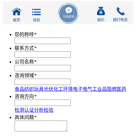
您的称呼
*
联系方式
*
公司名称
*
咨询领域
*
食品
纺织
玩具
光伏
化工
环境
电子电气
工业品
阻燃
医药
咨询方向
*
检测
认证
分析
检验
具体问题
*