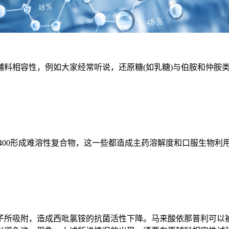
相容性，例如大家经常听说，还原糖(如乳糖)与伯胺和仲胺类
00形成难溶性复合物，这一些都造成主药溶解度和口服生物利
所吸附，造成西吡氯铵的抗菌活性下降。马来酸依那普利可以被