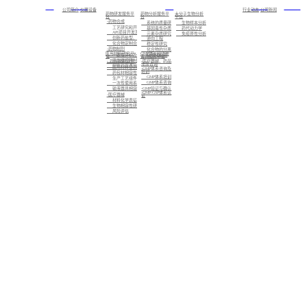
首页
关于我们
服务
新闻中心
加入我们
公司简介
仪器设备
行业动态
公司新闻
药物研发服务平
药物分析服务平
大分子生物分析
台
台
平台
-药物合成
系统的质量研究
生物样本分析
工艺研究和开发
基因毒性杂质研究
药代动力学
API项目开发及注册备案
元素杂质研究
免疫原性分析
创新药盐型、晶型筛选及CMC业务
逆向工程
化合物定制合成
稳定性研究
-药物制剂
化合物的分离制备，已知化合物的结构确证，未知化合物的结构解析与鉴定
医用材料研究平
GMP体系和注册
标准化检测
一致性评价及仿制药的制剂开发
台
咨询服务平台
高端缓控释制剂开发
- 药包材相容性
-医疗器械、药品
注册咨询
创新药及改良型新药的制剂开发
医用材料密封性研究
-GMP体系咨询及
培训
药包材相容性研究
GMP体系培训
生产工艺组件相容性研究
GMP体系咨询
一次性使用系统相容性研究
-GMP验证与确认
输液器具相容性研究
-GMP/GSP体系认
-医疗器械
证
材料化学表征
生物相容性研究
风险评估