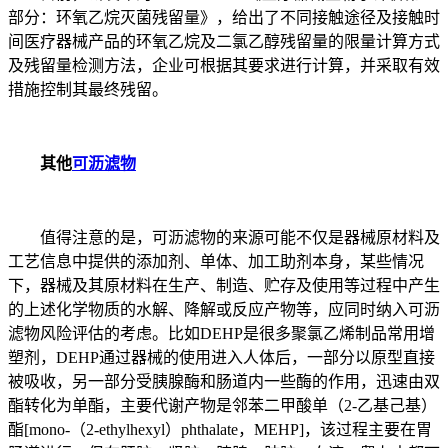
部分：环氧乙烷灭菌残留量》，给出了不同接触途径及接触时
间医疗器械产品的环氧乙烷及二氯乙醇残留量的限量计算方式
及残留量检测方法，企业可根据其要求进行计算，并采取有效
措施控制其最终残留。
其他
可沥滤物
值得注意的是，可沥滤物的来源可能不仅是器械原材料及
工艺信息中提供的添加剂、单体、加工助剂本身，某些情况
下，器械及其原材料在生产、制造、贮存及使用等过程中产生
的上述化学物质的水解、降解或反应产物等，应同时纳入可沥
滤物风险评估的考虑。比如DEHP是很多聚氯乙烯制品常用增
塑剂，DEHP通过器械的使用进入人体后，一部分以原型直接
被吸收，另一部分受胰腺酶和肠道内一些酶的作用，迅速由双
酯转化为单酯，主要代谢产物是邻苯二甲酸单（2-乙基己基）
酯[mono-（2-ethylhexyl）phthalate，MEHP]，该过程主要在胃