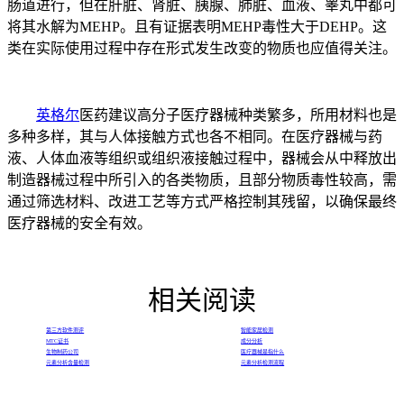
肠道进行，但在肝脏、肾脏、胰腺、肺脏、血液、睾丸中都可
将其水解为MEHP。且有证据表明MEHP毒性大于DEHP。这
类在实际使用过程中存在形式发生改变的物质也应值得关注。
英格尔
医药建议高分子医疗器械种类繁多，所用材料也是
多种多样，其与人体接触方式也各不相同。在医疗器械与药
液、人体血液等组织或组织液接触过程中，器械会从中释放出
制造器械过程中所引入的各类物质，且部分物质毒性较高，需
通过筛选材料、改进工艺等方式严格控制其残留，以确保最终
医疗器械的安全有效。
相关阅读
第三方软件测评
智能家居检测
MTC证书
成分分析
生物制药公司
医疗器械是指什么
元素分析含量检测
元素分析检测流程