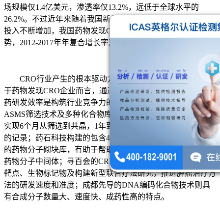
场规模仅1.4亿美元，渗透率仅13.2%，远低于全球水平的
26.2%。不过近年来随着我国新药研发环境的逐步成熟，研发
投入不断增加，我国药物发现CRO市场规模呈快速增长态
势，2012-2017年年复合增长率达31.4%。
CRO行业产生的根本驱动力是为药企降低成本，因此对
于药物发现CRO企业而言，通过创新性技术的使用，提升新
药研发效率是构筑行业竞争力的有效手段。如维亚生物的基于
ASMS筛选技术及多种化合物库的先导化合物发现引擎平台可
实现6个月从筛选到共晶，1年到先导，3年到临床候选化合物
的记录；药石科技构建的包含40000多种结构新颖、性能高效
的药物分子砌块库，有助于帮助新药研发企业快速筛选到合适
药物分子中间体；寻百会的CRISPR高通量筛选平台可用于新
靶点、生物标记物及构建新型联合疗法研究，推进肿瘤治疗方
法的研发速度和准度；成都先导的DNA编码化合物技术则具
有合成分子数量大、速度快、成药性高的特点。