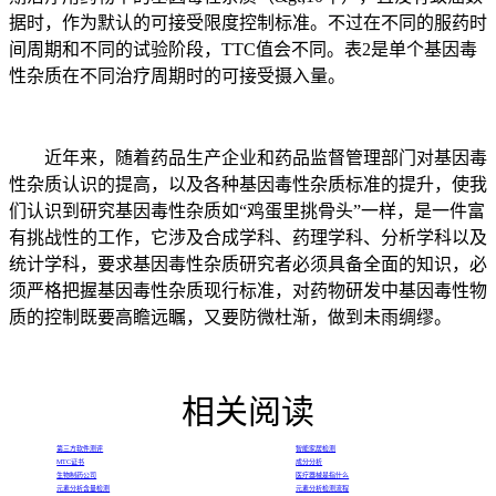
据时，作为默认的可接受限度控制标准。不过在不同的服药时
间周期和不同的试验阶段，TTC值会不同。表2是单个基因毒
性杂质在不同治疗周期时的可接受摄入量。
近年来，随着药品生产企业和药品监督管理部门对基因毒
性杂质认识的提高，以及各种基因毒性杂质标准的提升，使我
们认识到研究基因毒性杂质如“鸡蛋里挑骨头”一样，是一件富
有挑战性的工作，它涉及合成学科、药理学科、分析学科以及
统计学科，要求基因毒性杂质研究者必须具备全面的知识，必
须严格把握基因毒性杂质现行标准，对药物研发中基因毒性物
质的控制既要高瞻远瞩，又要防微杜渐，做到未雨绸缪。
相关阅读
第三方软件测评
智能家居检测
MTC证书
成分分析
生物制药公司
医疗器械是指什么
元素分析含量检测
元素分析检测流程