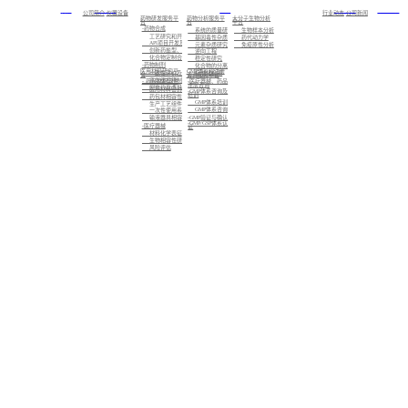
首页
关于我们
服务
新闻中心
加入我们
公司简介
仪器设备
行业动态
公司新闻
药物研发服务平
药物分析服务平
大分子生物分析
台
台
平台
-药物合成
系统的质量研究
生物样本分析
工艺研究和开发
基因毒性杂质研究
药代动力学
API项目开发及注册备案
元素杂质研究
免疫原性分析
创新药盐型、晶型筛选及CMC业务
逆向工程
化合物定制合成
稳定性研究
-药物制剂
化合物的分离制备，已知化合物的结构确证，未知化合物的结构解析与鉴定
医用材料研究平
GMP体系和注册
标准化检测
一致性评价及仿制药的制剂开发
台
咨询服务平台
高端缓控释制剂开发
- 药包材相容性
-医疗器械、药品
注册咨询
创新药及改良型新药的制剂开发
医用材料密封性研究
-GMP体系咨询及
培训
药包材相容性研究
GMP体系培训
生产工艺组件相容性研究
GMP体系咨询
一次性使用系统相容性研究
-GMP验证与确认
输液器具相容性研究
-GMP/GSP体系认
-医疗器械
证
材料化学表征
生物相容性研究
风险评估