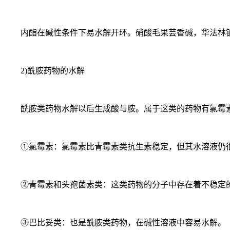
内酯在碱性条件下易水解开环。硝酸毛果芸香碱，华法林钠
2)酰胺药物的水解
酰胺类药物水解以后生成酸与胺。属于这类的药物有氯霉素、
①氯霉素：氯霉素比青霉素类抗生素稳定，但其水溶液仍很易
②青霉素和头孢菌素类：这类药物的分子中存在着不稳定的β-
③巴比妥类：也是酰胺类药物，在碱性溶液中容易水解。