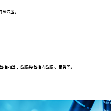
其蒸汽压。
括内酯)、酰胺类(包括内酰胺)、苷类等。