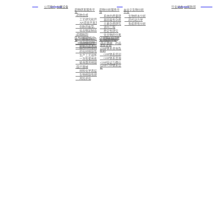
首页
关于我们
服务
新闻中心
加入我们
公司简介
仪器设备
行业动态
公司新闻
药物研发服务平
药物分析服务平
大分子生物分析
台
台
平台
-药物合成
系统的质量研究
生物样本分析
工艺研究和开发
基因毒性杂质研究
药代动力学
API项目开发及注册备案
元素杂质研究
免疫原性分析
创新药盐型、晶型筛选及CMC业务
逆向工程
化合物定制合成
稳定性研究
-药物制剂
化合物的分离制备，已知化合物的结构确证，未知化合物的结构解析与鉴定
医用材料研究平
GMP体系和注册
标准化检测
一致性评价及仿制药的制剂开发
台
咨询服务平台
高端缓控释制剂开发
- 药包材相容性
-医疗器械、药品
注册咨询
创新药及改良型新药的制剂开发
医用材料密封性研究
-GMP体系咨询及
培训
药包材相容性研究
GMP体系培训
生产工艺组件相容性研究
GMP体系咨询
一次性使用系统相容性研究
-GMP验证与确认
输液器具相容性研究
-GMP/GSP体系认
-医疗器械
证
材料化学表征
生物相容性研究
风险评估