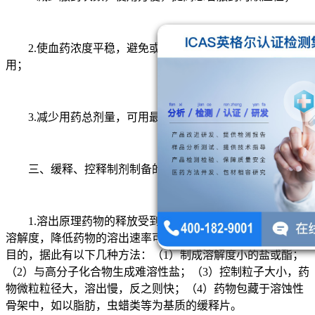
2.使血药浓度平稳，避免或减少峰谷现象，降低毒副作
用；
3.减少用药总剂量，可用最小剂量达到最大药效。
三、缓释、控释制剂制备的原理与方法
1.溶出原理药物的释放受到溶出的限制，通过减少药物的
溶解度，降低药物的溶出速率可以使药物缓慢释药，达到长效
目的，据此有以下几种方法：（1）制成溶解度小的盐或酯；
（2）与高分子化合物生成难溶性盐；（3）控制粒子大小，药
物微粒粒径大，溶出慢，反之则快；（4）药物包藏于溶蚀性
骨架中，如以脂肪，虫蜡类等为基质的缓释片。