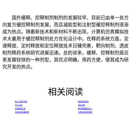
国外缓释、控释制剂制剂的发展较早，目前已由单一处方
向复方缓控释制剂发展，而且凝胶型和注射型缓控释制剂逐渐
成为热点。随着新技术和新材料不断出现，计算机仿真模拟技
术大量用于缓控释制剂处方优化设计中。在释药系统方面，定
速释放、定时释放和定位释放技术日臻完善，靶向制剂、透皮
制剂释药系统研究进展迅速。总的说来，缓释、控释制剂是近
来发展较快的一种剂型，其优点明确，用药方便，使其成为研
究开发的热点。
相关阅读
第三方软件测评
智能家居检测
MTC证书
成分分析
生物制药公司
医疗器械是指什么
元素分析含量检测
元素分析检测流程