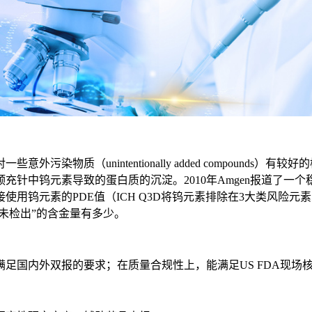
质（unintentionally added compounds
充针中钨元素导致的蛋白质的沉淀。2010年Amgen报道了一
用钨元素的PDE值（ICH Q3D将钨元素排除在3大类风险元
未检出”的含金量有多少。
国内外双报的要求；在质量合规性上，能满足US FDA现场