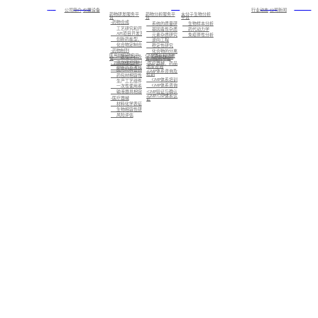
首页
关于我们
服务
新闻中心
加入我们
公司简介
仪器设备
行业动态
公司新闻
药物研发服务平
药物分析服务平
大分子生物分析
台
台
平台
-药物合成
系统的质量研究
生物样本分析
工艺研究和开发
基因毒性杂质研究
药代动力学
API项目开发及注册备案
元素杂质研究
免疫原性分析
创新药盐型、晶型筛选及CMC业务
逆向工程
化合物定制合成
稳定性研究
-药物制剂
化合物的分离制备，已知化合物的结构确证，未知化合物的结构解析与鉴定
医用材料研究平
GMP体系和注册
标准化检测
一致性评价及仿制药的制剂开发
台
咨询服务平台
高端缓控释制剂开发
- 药包材相容性
-医疗器械、药品
注册咨询
创新药及改良型新药的制剂开发
医用材料密封性研究
-GMP体系咨询及
培训
药包材相容性研究
GMP体系培训
生产工艺组件相容性研究
GMP体系咨询
一次性使用系统相容性研究
-GMP验证与确认
输液器具相容性研究
-GMP/GSP体系认
-医疗器械
证
材料化学表征
生物相容性研究
风险评估