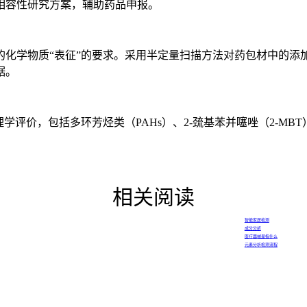
容性研究方案，辅助药品申报。
学物质“表征”的要求。采用半定量扫描方法对药包材中的添
据。
评价，包括多环芳烃类（PAHs）、2-巯基苯并噻唑（2-MB
相关阅读
智能家居检测
成分分析
医疗器械是指什么
元素分析检测流程