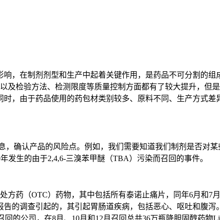
响，在制剂剂型和生产中起着关键作用，是药品不可分割的组成
术语规范以及检验方法、检测限度等质量控制方面都有了较大提升，
同时，由于药品使用的药包材类别较多、原料不同、生产方式差
息，确认产品的风险点。例如，我们需要知道我们制剂是否对某些
10年发生的由于2,4,6-三溴苯甲醚（TBA）污染而召回的事件。
方药（OTC）药物，其中包括所有泰诺止痛片，同年6月和7月
的调查引起的，其引起胃肠道疾病，包括恶心、呕吐和腹泻。同样在
家发起召回的公司，在8月、10月和12月召回总共36万瓶降胆固醇药物L