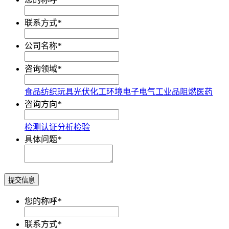
联系方式
*
公司名称
*
咨询领域
*
食品
纺织
玩具
光伏
化工
环境
电子电气
工业品
阻燃
医药
咨询方向
*
检测
认证
分析
检验
具体问题
*
提交信息
您的称呼
*
联系方式
*