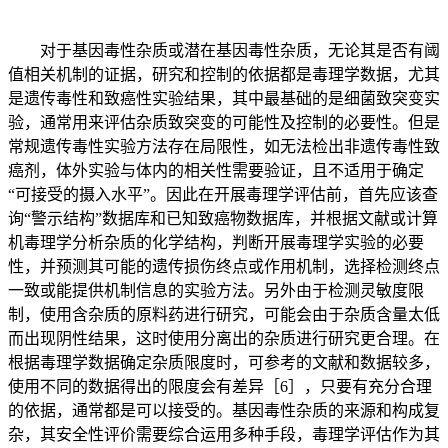
对于基因毒性杂质或潜在基因毒性杂质，无论其是否有阈
值相关机制的证据，研究和控制的依据都是毒理学数据，尤其
是遗传毒性和致癌性实验结果，其中最基础的是细菌致突变实
验，通常用来评估杂质致突变的可能性及控制的必要性。但是
常规遗传毒性实验方法存在局限性，如无法检出非遗传毒性致
癌剂，体外实验与体内的相关性需要验证，且不适用于确定
“可接受的摄入水平”。因此在开展毒理学评估前，首先应该查
询“警示结构”数据库和已知致癌物数据库，并根据文献或计算
机毒理学分析杂质的化学结构，判断开展毒理学实验的必要
性，并预测其可能的遗传损伤终点或作用机制，选择检测终点
一致或能提供机制信息的实验方法。另外由于检测灵敏度限
制，使用含杂质的原料药进行研究，可能会由于杂质含量太低
而出现阴性结果，这时使用分离出的杂质进行研究更合理。在
根据毒理学数据确定杂质限度时，可参考的文献和数据较多，
使用不同的数据得出的限度会有差异［6］，只要有充分合理
的依据，通常都是可以接受的。基因毒性杂质的来源和构成复
杂，其安全性评价需要综合运用多种手段，毒理学评估作为其