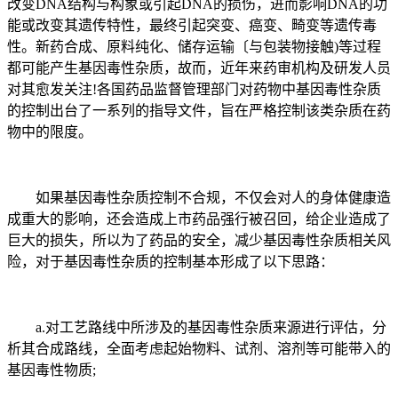
改变DNA结构与构象或引起DNA的损伤，进而影响DNA的功
能或改变其遗传特性，最终引起突变、癌变、畸变等遗传毒
性。新药合成、原料纯化、储存运输〔与包装物接触)等过程
都可能产生基因毒性杂质，故而，近年来药审机构及研发人员
对其愈发关注!各国药品监督管理部门对药物中基因毒性杂质
的控制出台了一系列的指导文件，旨在严格控制该类杂质在药
物中的限度。
如果基因毒性杂质控制不合规，不仅会对人的身体健康造
成重大的影响，还会造成上市药品强行被召回，给企业造成了
巨大的损失，所以为了药品的安全，减少基因毒性杂质相关风
险，对于基因毒性杂质的控制基本形成了以下思路：
a.对工艺路线中所涉及的基因毒性杂质来源进行评估，分
析其合成路线，全面考虑起始物料、试剂、溶剂等可能带入的
基因毒性物质;