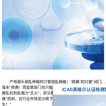
产地源头胡乱种植的只管胡乱种植！“修典”的只管“闭门
造车”修典！而监管部门也只能在中医药领域疲于奔命、手忙
脚乱的到处竭力“灭火”，却又眼睁睁地看着一批又一批“不合
格”药材，在行业市场泥沙俱下地“野火烧不尽，春风吹又
生！”