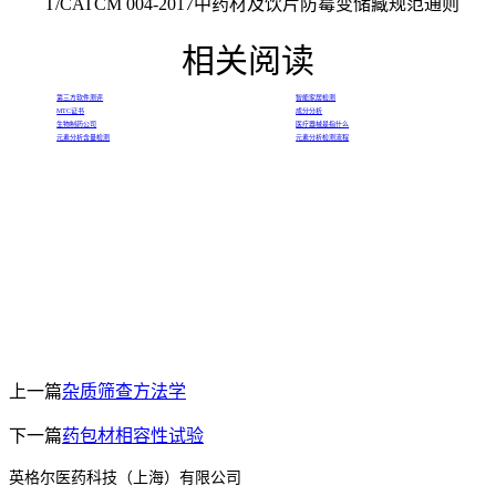
T/CATCM 004-2017中药材及饮片防霉变储藏规范通则
相关阅读
第三方软件测评
智能家居检测
MTC证书
成分分析
生物制药公司
医疗器械是指什么
元素分析含量检测
元素分析检测流程
上一篇
杂质筛查方法学
下一篇
药包材相容性试验
英格尔医药科技（上海）有限公司