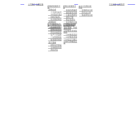
首页
关于我们
服务
新闻中心
加入我们
公司简介
仪器设备
行业动态
公司新闻
药物研发服务平
药物分析服务平
大分子生物分析
台
台
平台
-药物合成
系统的质量研究
生物样本分析
工艺研究和开发
基因毒性杂质研究
药代动力学
API项目开发及注册备案
元素杂质研究
免疫原性分析
创新药盐型、晶型筛选及CMC业务
逆向工程
化合物定制合成
稳定性研究
-药物制剂
化合物的分离制备，已知化合物的结构确证，未知化合物的结构解析与鉴定
医用材料研究平
GMP体系和注册
标准化检测
一致性评价及仿制药的制剂开发
台
咨询服务平台
高端缓控释制剂开发
- 药包材相容性
-医疗器械、药品
注册咨询
创新药及改良型新药的制剂开发
医用材料密封性研究
-GMP体系咨询及
培训
药包材相容性研究
GMP体系培训
生产工艺组件相容性研究
GMP体系咨询
一次性使用系统相容性研究
-GMP验证与确认
输液器具相容性研究
-GMP/GSP体系认
-医疗器械
证
材料化学表征
生物相容性研究
风险评估