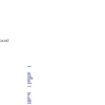
.cn）
相关推荐
材料化学表征
生物相容性研究
药包材相容性研究
生产工艺组件相容性研究
一次性使用系统相容性研究
生物样本分析
免疫原性分析
高端缓控释制剂开发
行业动态
第三方软件测评
智能家居检测
MTC证书
成分分析
生物制药公司
医疗器械是指什么
元素分析含量检测
元素分析检测流程