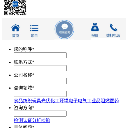
您的称呼
*
联系方式
*
公司名称
*
咨询领域
*
食品
纺织
玩具
光伏
化工
环境
电子电气
工业品
阻燃
医药
咨询方向
*
检测
认证
分析
检验
具体问题
*