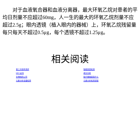
对于血液氧合器和血液分离器，最大环氧乙烷对患者的平
均日剂量不应超过60mg，人一生的最大的环氧乙烷剂量不应
超过2.5g；眼内透镜（植入眼内的器械）上，环氧乙烷残留量
每只每天不超过0.5μg，每个透镜不超过1.25μg。
相关阅读
第三方软件测评
智能家居检测
MTC证书
成分分析
生物制药公司
医疗器械是指什么
元素分析含量检测
元素分析检测流程