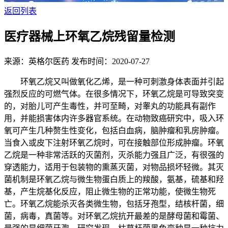
返回列表
医疗器械上环氧乙烷残留量检测
来源：英格尔医药
发布时间：2020-07-27
环氧乙烷又叫做氧化乙烯，是一种可刺激身体表面并引起
强烈反应的可燃气体。在很多情况下，环氧乙烷是可导致突变
的，对胎儿可产生毒性，并可至畸，对睾丸的功能具有副作
用，并能损害体内许多器官系统。在动物致癌研究中，吸入环
氧可产生几种赘生性变化，包括白血病，脑肿瘤和乳房肿瘤。
当食入或皮下注射环氧乙烷时，可在接触部位形成肿瘤。环氧
乙烷是一种非常活跃的灭菌剂，灭杀能力强且广泛，有很强的
穿透能力，适用于包装物的熏蒸灭菌，对物品损坏轻微。其灭
菌机制是环氧乙烷与微生物蛋白质上的羧酸，氨基，硫基和羟
基，产生烷基化反应，阻止微生物的正常功能，使微生物死
亡。环氧乙烷能杀灭各类微生物，包括牙孢型，结核杆菌，细
菌，病毒，真菌等。对环氧乙烷抗开最差的是酵母菌和霉菌、