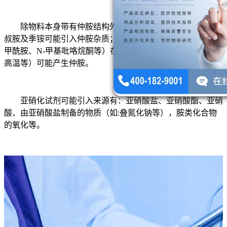
除物料本身带有仲胺结构外，仲胺可能的来源有：伯胺、
叔胺及季铵可能引入仲胺杂质；酰胺类溶剂（如N,N-二甲基
甲酰胺、N-甲基吡咯烷酮等）在适宜的条件下（如：酸性，
高温等）可能产生仲胺。
亚硝化试剂可能引入来源有：亚硝酸盐、亚硝酸酯、亚硝
酸、由亚硝酸盐制备的物质（如:叠氮化钠等），胺类化合物
的氧化等。