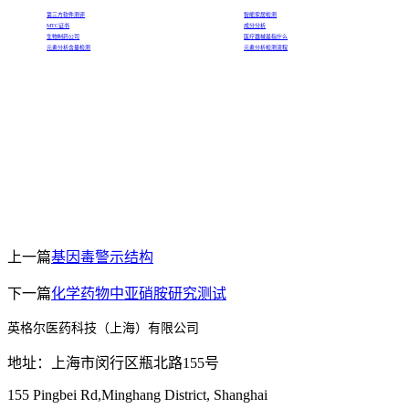
第三方软件测评
智能家居检测
MTC证书
成分分析
生物制药公司
医疗器械是指什么
元素分析含量检测
元素分析检测流程
上一篇
基因毒警示结构
下一篇
化学药物中亚硝胺研究测试
英格尔医药科技（上海）有限公司
地址：上海市闵行区瓶北路155号
155 Pingbei Rd,Minghang District, Shanghai