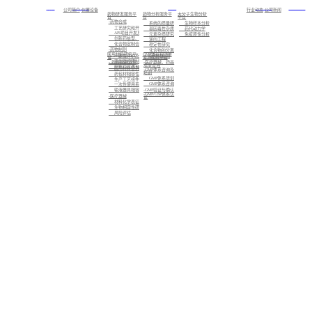
首页
关于我们
服务
新闻中心
加入我们
公司简介
仪器设备
行业动态
公司新闻
药物研发服务平
药物分析服务平
大分子生物分析
台
台
平台
-药物合成
系统的质量研究
生物样本分析
工艺研究和开发
基因毒性杂质研究
药代动力学
API项目开发及注册备案
元素杂质研究
免疫原性分析
创新药盐型、晶型筛选及CMC业务
逆向工程
化合物定制合成
稳定性研究
-药物制剂
化合物的分离制备，已知化合物的结构确证，未知化合物的结构解析与鉴定
医用材料研究平
GMP体系和注册
标准化检测
一致性评价及仿制药的制剂开发
台
咨询服务平台
高端缓控释制剂开发
- 药包材相容性
-医疗器械、药品
注册咨询
创新药及改良型新药的制剂开发
医用材料密封性研究
-GMP体系咨询及
培训
药包材相容性研究
GMP体系培训
生产工艺组件相容性研究
GMP体系咨询
一次性使用系统相容性研究
-GMP验证与确认
输液器具相容性研究
-GMP/GSP体系认
-医疗器械
证
材料化学表征
生物相容性研究
风险评估