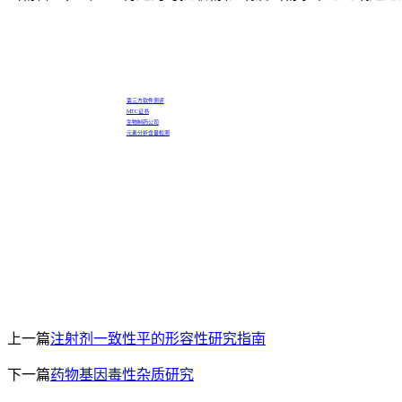
第三方软件测评
MTC证书
生物制药公司
元素分析含量检测
上一篇
注射剂一致性平的形容性研究指南
下一篇
药物基因毒性杂质研究