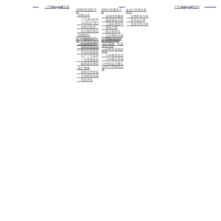
首页
关于我们
服务
新闻中心
加入我们
公司简介
仪器设备
行业动态
公司新闻
药物研发服务平
药物分析服务平
大分子生物分析
台
台
平台
-药物合成
系统的质量研究
生物样本分析
工艺研究和开发
基因毒性杂质研究
药代动力学
API项目开发及注册备案
元素杂质研究
免疫原性分析
创新药盐型、晶型筛选及CMC业务
逆向工程
化合物定制合成
稳定性研究
-药物制剂
化合物的分离制备，已知化合物的结构确证，未知化合物的结构解析与鉴定
医用材料研究平
GMP体系和注册
标准化检测
一致性评价及仿制药的制剂开发
台
咨询服务平台
高端缓控释制剂开发
- 药包材相容性
-医疗器械、药品
注册咨询
创新药及改良型新药的制剂开发
医用材料密封性研究
-GMP体系咨询及
培训
药包材相容性研究
GMP体系培训
生产工艺组件相容性研究
GMP体系咨询
一次性使用系统相容性研究
-GMP验证与确认
输液器具相容性研究
-GMP/GSP体系认
-医疗器械
证
材料化学表征
生物相容性研究
风险评估