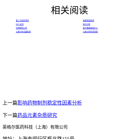
相关阅读
第三方软件测评
智能家居检测
MTC证书
成分分析
生物制药公司
医疗器械是指什么
元素分析含量检测
元素分析检测流程
上一篇
影响药物制剂稳定性因素分析
下一篇
药品元素杂质研究
英格尔医药科技（上海）有限公司
地址：上海市闵行区瓶北路155号