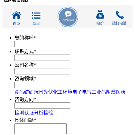
您的称呼
*
联系方式
*
公司名称
*
咨询领域
*
食品
纺织
玩具
光伏
化工
环境
电子电气
工业品
阻燃
医药
咨询方向
*
检测
认证
分析
检验
具体问题
*