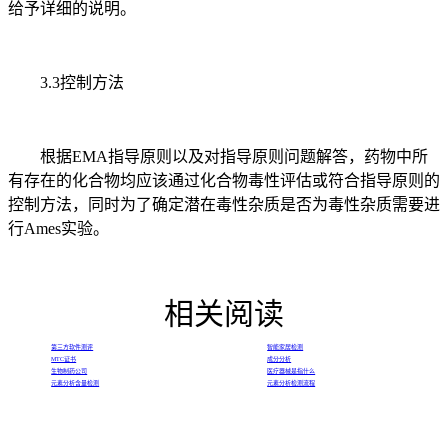
给予详细的说明。
3.3控制方法
根据EMA指导原则以及对指导原则问题解答，药物中所
有存在的化合物均应该通过化合物毒性评估或符合指导原则的
控制方法，同时为了确定潜在毒性杂质是否为毒性杂质需要进
行Ames实验。
相关阅读
第三方软件测评
智能家居检测
MTC证书
成分分析
生物制药公司
医疗器械是指什么
元素分析含量检测
元素分析检测流程