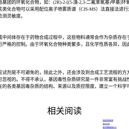
化合物，如：(2R)-2-[(5-溴-2,3-二氟苯氧基)甲基]
化合物可以采用配位离子喷雾质谱（CIS-MS）法直接法进行测
检测灵敏度。
中间体存在于药物合成过程中，这些物料通常会作为杂质存在于
行严格的控制。由于环氧化合物种类繁多，且化学性质各异，因
应试剂是不可避免的，除此之外，还会涉及到合成工艺流程的方
可忽视的。不得不承认，基因毒性杂质研究是一件非常富有挑战
在的各类基因毒杂质的结构、来源以及质控限度，建立一个科学
相关阅读
智能家居检测
成分分析
医疗器械是指什么