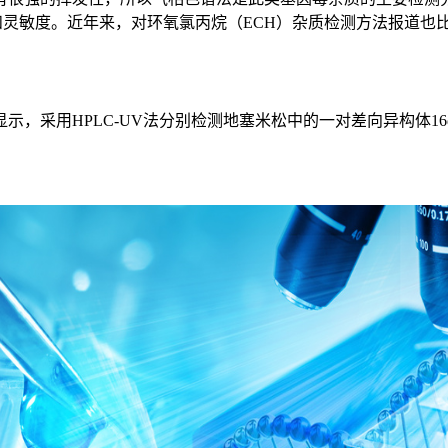
精密度和灵敏度。近年来，对环氧氯丙烷（ECH）杂质检测方法报道
用HPLC-UV法分别检测地塞米松中的一对差向异构体16α-