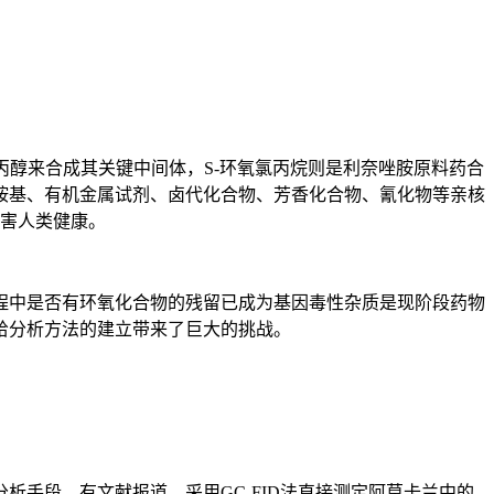
丙醇来合成其关键中间体，S-环氧氯丙烷则是利奈唑胺原料药合
胺基、有机金属试剂、卤代化合物、芳香化合物、氰化物等亲核
危害人类健康。
中是否有环氧化合物的残留已成为基因毒性杂质是现阶段药物
给分析方法的建立带来了巨大的挑战。
手段。有文献报道，采用GC-FID法直接测定阿莫卡兰中的