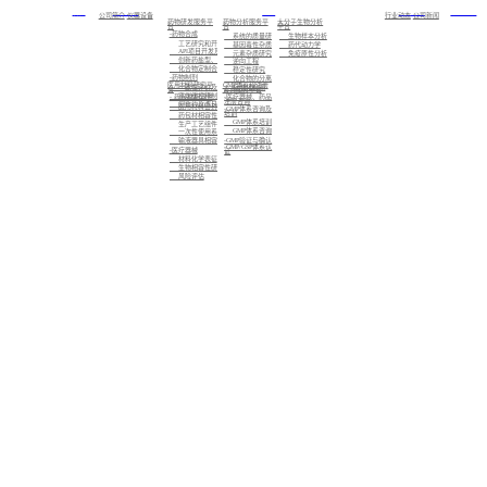
首页
关于我们
服务
新闻中心
加入我们
公司简介
仪器设备
行业动态
公司新闻
药物研发服务平
药物分析服务平
大分子生物分析
台
台
平台
-药物合成
系统的质量研究
生物样本分析
工艺研究和开发
基因毒性杂质研究
药代动力学
API项目开发及注册备案
元素杂质研究
免疫原性分析
创新药盐型、晶型筛选及CMC业务
逆向工程
化合物定制合成
稳定性研究
-药物制剂
化合物的分离制备，已知化合物的结构确证，未知化合物的结构解析与鉴定
医用材料研究平
GMP体系和注册
标准化检测
一致性评价及仿制药的制剂开发
台
咨询服务平台
高端缓控释制剂开发
- 药包材相容性
-医疗器械、药品
注册咨询
创新药及改良型新药的制剂开发
医用材料密封性研究
-GMP体系咨询及
培训
药包材相容性研究
GMP体系培训
生产工艺组件相容性研究
GMP体系咨询
一次性使用系统相容性研究
-GMP验证与确认
输液器具相容性研究
-GMP/GSP体系认
-医疗器械
证
材料化学表征
生物相容性研究
风险评估