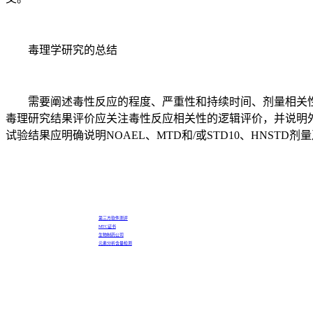
毒理学研究的总结
需要阐述毒性反应的程度、严重性和持续时间、剂量相关性
毒理研究结果评价应关注毒性反应相关性的逻辑评价，并说明
试验结果应明确说明NOAEL、MTD和/或STD10、HNSTD
第三方软件测评
MTC证书
生物制药公司
元素分析含量检测