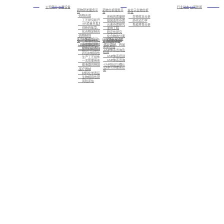
首页
关于我们
服务
新闻中心
加入我们
公司简介
仪器设备
行业动态
公司新闻
药物研发服务平
药物分析服务平
大分子生物分析
台
台
平台
-药物合成
系统的质量研究
生物样本分析
工艺研究和开发
基因毒性杂质研究
药代动力学
API项目开发及注册备案
元素杂质研究
免疫原性分析
创新药盐型、晶型筛选及CMC业务
逆向工程
化合物定制合成
稳定性研究
-药物制剂
化合物的分离制备，已知化合物的结构确证，未知化合物的结构解析与鉴定
医用材料研究平
GMP体系和注册
标准化检测
一致性评价及仿制药的制剂开发
台
咨询服务平台
高端缓控释制剂开发
- 药包材相容性
-医疗器械、药品
注册咨询
创新药及改良型新药的制剂开发
医用材料密封性研究
-GMP体系咨询及
培训
药包材相容性研究
GMP体系培训
生产工艺组件相容性研究
GMP体系咨询
一次性使用系统相容性研究
-GMP验证与确认
输液器具相容性研究
-GMP/GSP体系认
-医疗器械
证
材料化学表征
生物相容性研究
风险评估