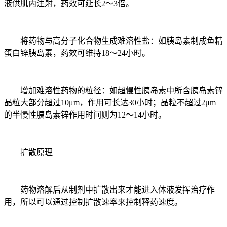
液供肌内注射，药效可延长2～3倍。
将药物与高分子化合物生成难溶性盐：如胰岛素制成鱼精
蛋白锌胰岛素，药效可维持18～24小时。
增加难溶性药物的粒径：如超慢性胰岛素中所含胰岛素锌
晶粒大部分超过10μm，作用可长达30小时；晶粒不超过2μm
的半慢性胰岛素锌作用时间则为12～14小时。
扩散原理
药物溶解后从制剂中扩散出来才能进入体液发挥治疗作
用，所以可以通过控制扩散速率来控制释药速度。