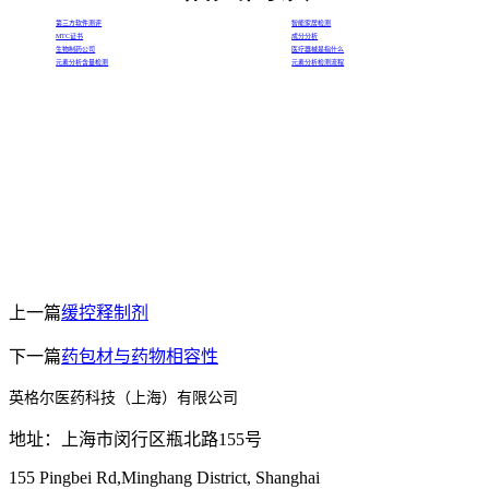
第三方软件测评
智能家居检测
MTC证书
成分分析
生物制药公司
医疗器械是指什么
元素分析含量检测
元素分析检测流程
上一篇
缓控释制剂
下一篇
药包材与药物相容性
英格尔医药科技（上海）有限公司
地址：上海市闵行区瓶北路155号
155 Pingbei Rd,Minghang District, Shanghai