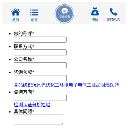
您的称呼
*
联系方式
*
公司名称
*
咨询领域
*
食品
纺织
玩具
光伏
化工
环境
电子电气
工业品
阻燃
医药
咨询方向
*
检测
认证
分析
检验
具体问题
*