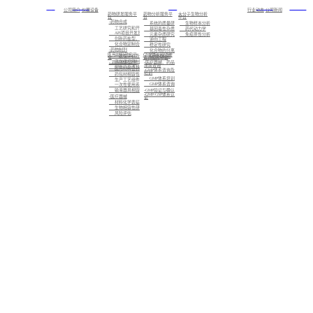
首页
关于我们
服务
新闻中心
加入我们
公司简介
仪器设备
行业动态
公司新闻
药物研发服务平
药物分析服务平
大分子生物分析
台
台
平台
-药物合成
系统的质量研究
生物样本分析
工艺研究和开发
基因毒性杂质研究
药代动力学
API项目开发及注册备案
元素杂质研究
免疫原性分析
创新药盐型、晶型筛选及CMC业务
逆向工程
化合物定制合成
稳定性研究
-药物制剂
化合物的分离制备，已知化合物的结构确证，未知化合物的结构解析与鉴定
医用材料研究平
GMP体系和注册
标准化检测
一致性评价及仿制药的制剂开发
台
咨询服务平台
高端缓控释制剂开发
- 药包材相容性
-医疗器械、药品
注册咨询
创新药及改良型新药的制剂开发
医用材料密封性研究
-GMP体系咨询及
培训
药包材相容性研究
GMP体系培训
生产工艺组件相容性研究
GMP体系咨询
一次性使用系统相容性研究
-GMP验证与确认
输液器具相容性研究
-GMP/GSP体系认
-医疗器械
证
材料化学表征
生物相容性研究
风险评估