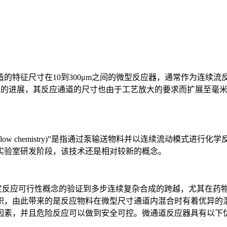
制造的特征尺寸在10到300μm之间的微型反应器，通常作为连续流反应器(Co
取得突破性的进展，其反应通道的尺寸也由于工艺放大的要求而扩展至毫
tinuous flow chemistry)”是指通过泵输送物料并以连续
实验室研发阶段，该技术还是相对较新的概念。
的某些特定反应可行性概念的验证到多步连续复杂合成的跨越，尤其在
积，由此带来的是反应物料在微型尺寸通道内混合时有着优异的
因素，并且危险反应可以做到安全可控。微通道反应器具有以下