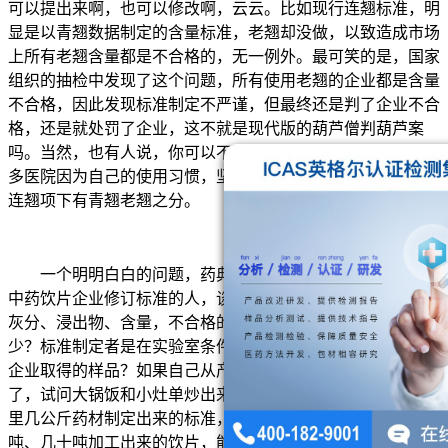
可以提出来啊，也可以修改啊，云云。比如现行连翘标准，明
显是以青翘数据制定的含量标准，老翘却没做，以致造成市场
上所有老翘含量都是不合格的，无一例外。最可笑的是，国家
组织的抽检中发现了这个问题，所有使用老翘的企业都是含量
不合格，因此发现标准制定不严谨，但最终还是判了企业不合
格，还是就处罚了企业，这不就是现代版的葫芦僧判葫芦案
吗。当然，也有人说，你可以不卖啊，谁让你卖，问题是有许
多医院因为自己的使用习惯，坚持使用老翘的，药典中也明确
连翘项下有青翘老翘之分。
一个明明白白的问题，药典委将错就错，请问那些动辄劝
中药饮片企业修订标准的人，谈何容易？药典中规定的水分、
灰分、浸出物、含量，不合格的有多少？不易合格的又有多
少？标准制定者是在实验室条件下做出来的标准？还是从生产
企业取得的样品？如果自己从产地找个几公斤，就把标准定
了，试问大锅饭和小灶单炒出来的菜，味道能否一样？实验室
里几公斤药材制定出来的标准，和企业动辄几百公斤，甚至几
吨、几十吨加工出来的饮片，能一样吗？