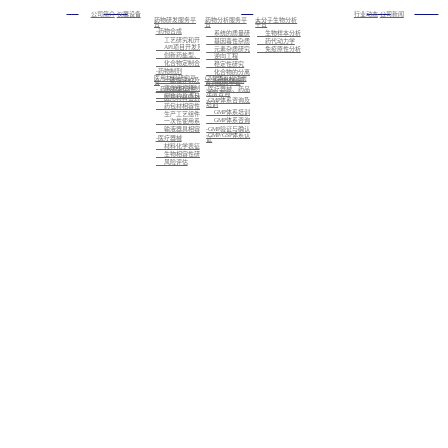
首页
关于我们
服务
新闻中心
加入我们
公司简介
仪器设备
行业动态
公司新闻
药物研发服务平
药物分析服务平
大分子生物分析
台
台
平台
-药物合成
系统的质量研究
生物样本分析
工艺研究和开发
基因毒性杂质研究
药代动力学
API项目开发及注册备案
元素杂质研究
免疫原性分析
创新药盐型、晶型筛选及CMC业务
逆向工程
化合物定制合成
稳定性研究
-药物制剂
化合物的分离制备，已知化合物的结构确证，未知化合物的结构解析与鉴定
医用材料研究平
GMP体系和注册
标准化检测
一致性评价及仿制药的制剂开发
台
咨询服务平台
高端缓控释制剂开发
- 药包材相容性
-医疗器械、药品
注册咨询
创新药及改良型新药的制剂开发
医用材料密封性研究
-GMP体系咨询及
培训
药包材相容性研究
GMP体系培训
生产工艺组件相容性研究
GMP体系咨询
一次性使用系统相容性研究
-GMP验证与确认
输液器具相容性研究
-GMP/GSP体系认
-医疗器械
证
材料化学表征
生物相容性研究
风险评估