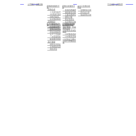
首页
关于我们
服务
新闻中心
加入我们
公司简介
仪器设备
行业动态
公司新闻
药物研发服务平
药物分析服务平
大分子生物分析
台
台
平台
-药物合成
系统的质量研究
生物样本分析
工艺研究和开发
基因毒性杂质研究
药代动力学
API项目开发及注册备案
元素杂质研究
免疫原性分析
创新药盐型、晶型筛选及CMC业务
逆向工程
化合物定制合成
稳定性研究
-药物制剂
化合物的分离制备，已知化合物的结构确证，未知化合物的结构解析与鉴定
医用材料研究平
GMP体系和注册
标准化检测
一致性评价及仿制药的制剂开发
台
咨询服务平台
高端缓控释制剂开发
- 药包材相容性
-医疗器械、药品
注册咨询
创新药及改良型新药的制剂开发
医用材料密封性研究
-GMP体系咨询及
培训
药包材相容性研究
GMP体系培训
生产工艺组件相容性研究
GMP体系咨询
一次性使用系统相容性研究
-GMP验证与确认
输液器具相容性研究
-GMP/GSP体系认
-医疗器械
证
材料化学表征
生物相容性研究
风险评估