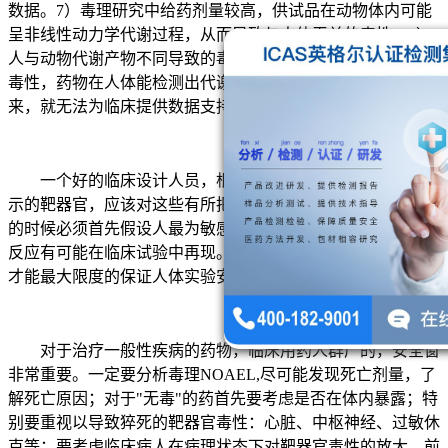
数据。7）毒理研究中给药剂量较高，供试品在动物体内可能
呈非线性动力学代谢过程，从而导致与人体无关的毒性。8）
人与动物代谢产物不同导致的毒性反应。比如代谢产物导致的
毒性，药物在人体能检测出代谢产物，而在动物中均检测不出
来，就无法为临床提供数据支持。
一个好的临床设计人员，根据毒理上所出现的反应、所提
示的靶器官，应该对这些有所把握，但一个原则，在临床设计
的时候必须首先假设人最为敏感，长期毒性研究中动物的毒性
反应有可能在临床试验中再现。本着这样的原则去设计实验，
才能最大限度的保证人体实验安全。
对于治疗一般性疾病的药物，临床用药人群广的，安全窗
非常重要。一定要分析毒理NOAEL,尽可能发现死亡剂量，了
解死亡原因；对于"无毒"的药首先要考虑是否在体内暴露；特
别要重视以导致猝死的靶器官毒性：心脏、中枢神经、过敏休
克等；要考虑临床病人在病理状态下对靶器官毒性的放大，前