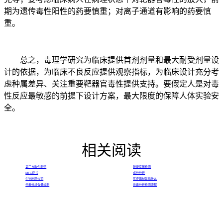
期为遗传毒性阳性的药要慎重；对离子通道有影响的药要慎
重。
总之，毒理学研究为临床提供首剂剂量和最大耐受剂量设
计的依据，为临床不良反应提供观察指标，为临床设计充分考
虑种属差异、关注重要靶器官毒性提供支持。要假定人是对毒
性反应最敏感的前提下设计方案，最大限度的保障人体实验安
全。
相关阅读
第三方软件测评
智能家居检测
MTC证书
成分分析
生物制药公司
医疗器械是指什么
元素分析含量检测
元素分析检测流程