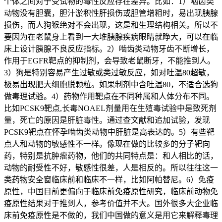
个体之间对于受试物的毒性反应存在差异。比如：1）啮齿类
动物没有胆囊，胆汁淤积性肝损伤或胆管增粗时，易出现胰腺
损伤，而人狗猴绝对不会出现，这是和生理结构相关。所以不
要因为在老鼠身上看到一大堆胰腺疾病眼睛就睁大，可以在临
床上设计胰腺不良反应指标。2）啮齿类动物牙齿不断增长，
作用于EGFR靶点的抑制剂，会导致老鼠断牙，不能推到人。
3）狗是特别容易产生过敏或类过敏反应，如对吐温80超敏，
极易出现肥大细胞脱颗粒。如果制剂中含吐温80，不适合选狗
做毒理试验。4）药物作用靶点在不同种属和人体分布不同。
比如PCSK9靶点,长毒NOAEL剂量用在生殖毒试验中是致死剂
量，死亡的原因是肝脏毒性。通过查文献和追加试验，发现
PCSK9靶点在怀孕啮齿类动物中肝脏是高表达的。5）有些靶
点人和动物的敏感性不一样。像现在做的比较多的分子靶向
药，特别是抗肿瘤药物，他们的共同特点是：和人相比的话，
动物的耐受性不好，敏感性很差，人是相反的。所以往往这一
类药物安全窗临床前和临床不一样，比如阿帕替尼。6）免疫
原性，中国目前更偏向于临床前免疫原性研究，临床前动物免
疫原性结果对于推到人，参考价值并不大。国外很多大企业临
床前免疫原性是不做的，我们中国做的意义是用它来解释毒理