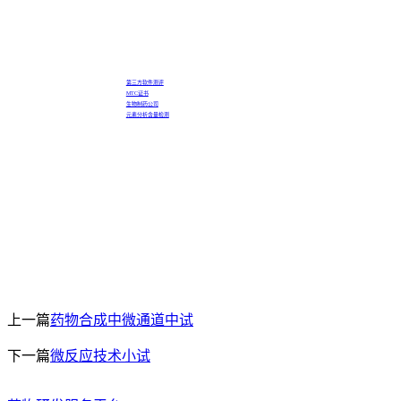
第三方软件测评
MTC证书
生物制药公司
元素分析含量检测
上一篇
药物合成中微通道中试
下一篇
微反应技术小试