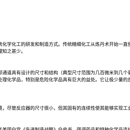
化学化工的研发和制造方式。传统精细化工从炼丹术开始一直
理知之甚少。
通道具有设计的尺寸和结构（典型尺寸范围为几百微米到几个毫
处理化学品，特别是危险化学品具有巨大的益处。它让极少量的
，尽管反应器的尺寸很小，但其固有的连续性使其能够实现工业
年美国白宫《先进制造战略》白皮书，强调药品和特种化学品连