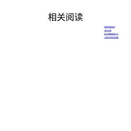
相关阅读
智能家居检测
成分分析
医疗器械是指什么
元素分析检测流程