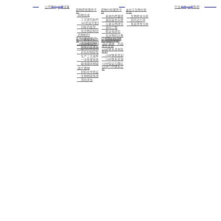
首页
关于我们
服务
新闻中心
加入我们
公司简介
仪器设备
行业动态
公司新闻
药物研发服务平
药物分析服务平
大分子生物分析
台
台
平台
-药物合成
系统的质量研究
生物样本分析
工艺研究和开发
基因毒性杂质研究
药代动力学
API项目开发及注册备案
元素杂质研究
免疫原性分析
创新药盐型、晶型筛选及CMC业务
逆向工程
化合物定制合成
稳定性研究
-药物制剂
化合物的分离制备，已知化合物的结构确证，未知化合物的结构解析与鉴定
医用材料研究平
GMP体系和注册
标准化检测
一致性评价及仿制药的制剂开发
台
咨询服务平台
高端缓控释制剂开发
- 药包材相容性
-医疗器械、药品
注册咨询
创新药及改良型新药的制剂开发
医用材料密封性研究
-GMP体系咨询及
培训
药包材相容性研究
GMP体系培训
生产工艺组件相容性研究
GMP体系咨询
一次性使用系统相容性研究
-GMP验证与确认
输液器具相容性研究
-GMP/GSP体系认
-医疗器械
证
材料化学表征
生物相容性研究
风险评估