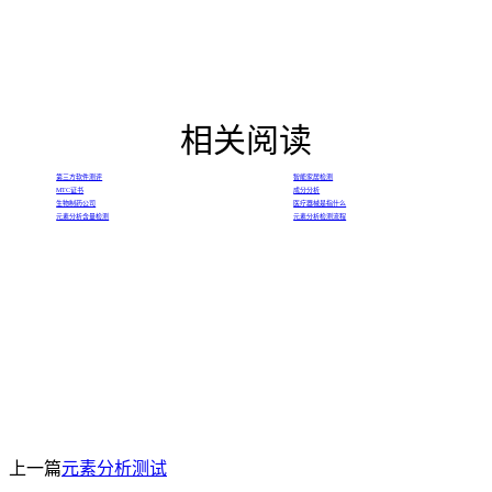
相关阅读
第三方软件测评
智能家居检测
MTC证书
成分分析
生物制药公司
医疗器械是指什么
元素分析含量检测
元素分析检测流程
上一篇
元素分析测试