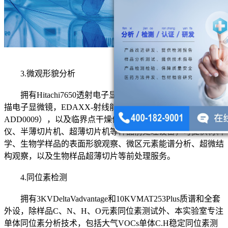
3.微观形貌分析
拥有Hitachi7650透射电子显微镜，HitachiS4800场发射扫
描电子显微镜，EDAXX-射线能谱仪（Horiba51-
ADD0009），以及临界点干燥仪、镀膜仪、自动组织处理
仪、半薄切片机、超薄切片机等样品前处理设备，可提供材料
学、生物学样品的表面形貌观察、微区元素能谱分析、超微结
构观察，以及生物样品超薄切片等前处理服务。
4.同位素检测
拥有3KVDeltaVadvantage和10KVMAT253Plus质谱和全套
外设，除样品C、N、H、O元素同位素测试外、本实验室专注
单体同位素分析技术，包括大气VOCs单体C.H稳定同位素测